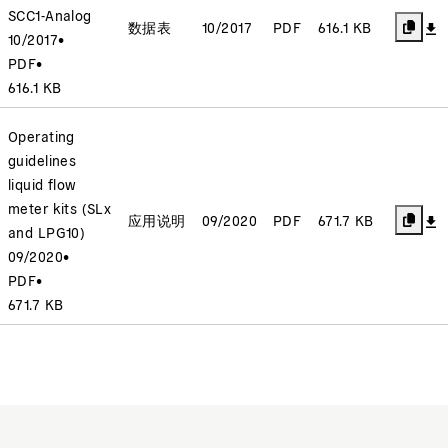
SCC1-Analog
数据表
10/2017
PDF
616.1 KB
10/2017
•
PDF
•
616.1 KB
Operating
guidelines
liquid flow
meter kits (SLx
应用说明
09/2020
PDF
671.7 KB
and LPG10)
09/2020
•
PDF
•
671.7 KB