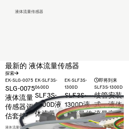
液体流量传感器
最新的 液体流量传感器
探索
EK-SLG-0075
EK-SLF3S-
EK-SLF3S-
即将到来
SLG-0075
0600D
1300D
SLF3S-1300D
S
SLF3S-
SLF3S-
歧管安装
液体流量
0600D液
1300D液
式，液体
传感器评
体流量传
体流量传
流量高达
估套件
感器评估
感器评估
40 毫升/
2
液体流量传感器