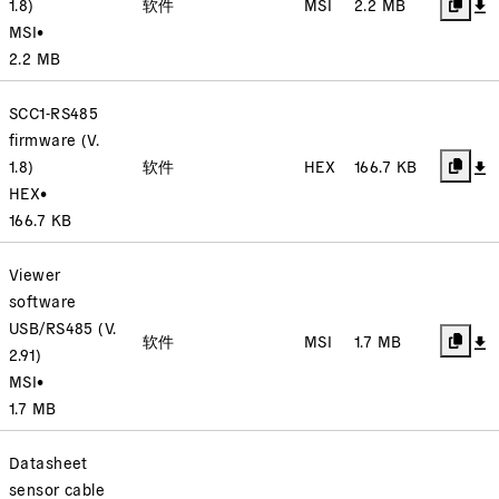
1.8)
软件
MSI
2.2 MB
MSI
•
2.2 MB
SCC1-RS485
firmware (V.
1.8)
软件
HEX
166.7 KB
HEX
•
166.7 KB
Viewer
software
USB/RS485 (V.
软件
MSI
1.7 MB
2.91)
MSI
•
1.7 MB
Datasheet
sensor cable