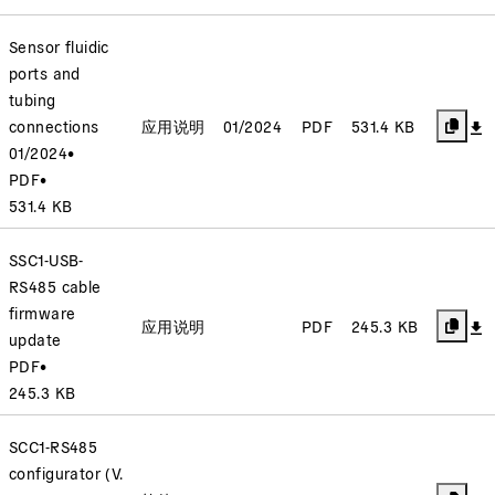
Sensor fluidic
ports and
tubing
connections
应用说明
01/2024
PDF
531.4 KB
01/2024
•
PDF
•
531.4 KB
SSC1-USB-
RS485 cable
firmware
应用说明
PDF
245.3 KB
update
PDF
•
245.3 KB
SCC1-RS485
configurator (V.