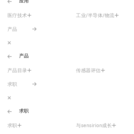
应用
医疗技术
工业/半导体/物流
产品
产品
产品目录
传感器评估
求职
求职
求职
与sensirion成长