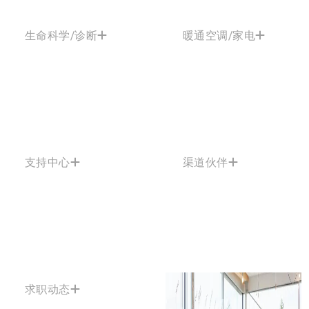
生命科学/诊断
暖通空调/家电
支持中心
渠道伙伴
求职动态