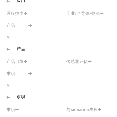
应用
医疗技术
工业/半导体/物流
产品
产品
产品目录
传感器评估
求职
求职
求职
与sensirion成长