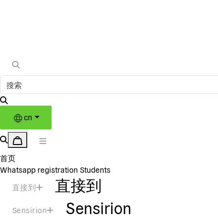
cn
首页
Whatsapp registration Students
直接到
直接到
Sensirion
Sensirion