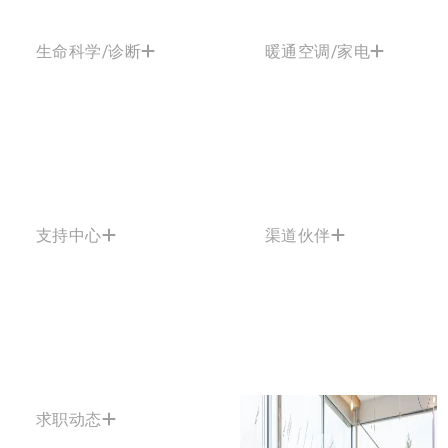
生命科学/诊断
暖通空调/家电
支持中心
渠道伙伴
求职动态