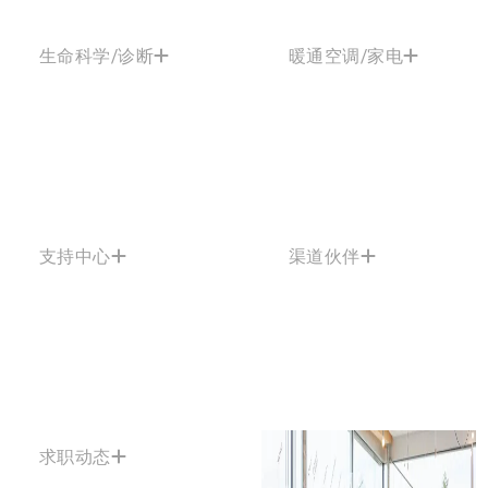
生命科学/诊断
暖通空调/家电
支持中心
渠道伙伴
求职动态