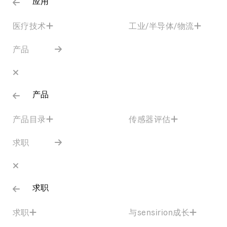
应用
医疗技术
工业/半导体/物流
产品
产品
产品目录
传感器评估
求职
求职
求职
与sensirion成长