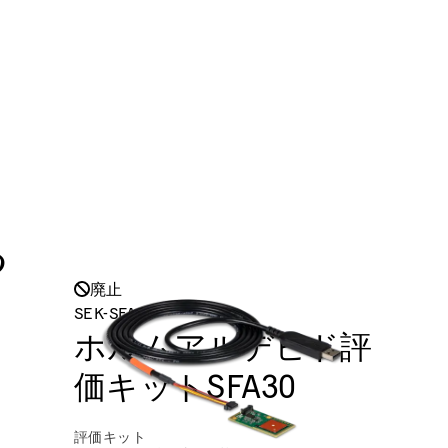
る
廃止
SEK-SFA30
ホルムアルデヒド評
価キットSFA30
評価キット