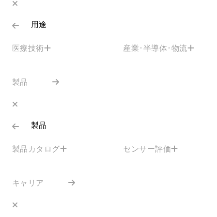
用途
医療技術
産業･半導体･物流
製品
製品
製品カタログ
センサー評価
キャリア