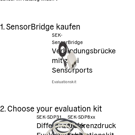
1. SensorBridge kaufen
SEK-
SensorBridge
Verbindungsbrücke
mit zwei
Sensorports
Evaluationskit
2. Choose your evaluation kit
SEK-SDP31
SEK-SDP8xx
Differenzdruck
Differenzdruck
Evaluationskit
Evaluationskit