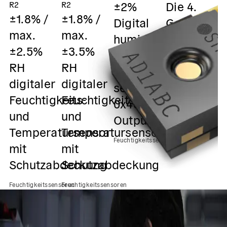
±2%
Die 4.
D
R2
R2
±1.8% /
±1.8% /
Digital
Generatio
G
max.
max.
humidity
der
d
±2.5%
±3.5%
and
klassenbe
k
RH
RH
temperature
Feuchteme
F
digitaler
digitaler
sensor /
Feuchtigkeitssensor
Fe
Feuchtigkeits-
Feuchtigkeits-
0x45 I2C
und
und
Output
Temperatursensor
Temperatursensor
Feuchtigkeitssensoren
mit
mit
Schutzabdeckung
Schutzabdeckung
Feuchtigkeitssensoren
Feuchtigkeitssensoren