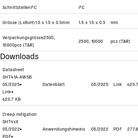
Schnittstellen
I²C
I²C
Grösse (LxBxH)
1.5 x 1.5 x 0.5
mm
1.5 x 1.5 x 0.5
mm
Verpackungsgrösse
2500,
2500, 10000
pcs (T&R)
10000
pcs (T&R)
Downloads
Datasheet
SHT41A-AWSB
05/2025
•
Datenblatt
05/2025
Link
620.
Link
•
620.7 KB
Creep mitigation
SHT4xX
05/2022
•
Anwendungshinweis
05/2022
PDF
277.
PDF
•