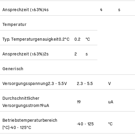
Ansprechzeit
(
τ63%
)
4
s
4
s
Temperatur
Typ. Temperaturgenauigkeit
0.2
°C
0.2
°C
Ansprechzeit
(
τ63%
)
2
s
2
s
Generisch
Versorgungsspannung
2.3 - 5.5
V
2.3 - 5.5
V
Durchschnittlicher
19
uA
Versorgungsstrom
19
uA
Betriebstemperaturbereich
-40 - 125
°C
[°C]
-40 - 125
°C