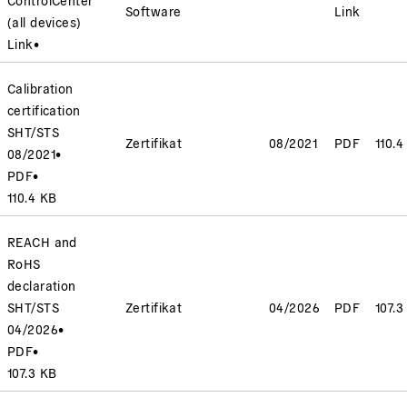
Software
Link
(all devices)
Link
•
Calibration
certification
SHT/STS
Zertifikat
08/2021
PDF
110.4
08/2021
•
PDF
•
110.4 KB
REACH and
RoHS
declaration
SHT/STS
Zertifikat
04/2026
PDF
107.3
04/2026
•
PDF
•
107.3 KB