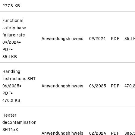
277.8 KB
Functional
safety base
failure rate
Anwendungshinweis
09/2024
PDF
85.1 
09/2024
•
PDF
•
85.1 KB
Handling
instructions SHT
06/2025
•
Anwendungshinweis
06/2025
PDF
470.
PDF
•
470.2 KB
Heater
decontamination
SHT4xX
Anwendungshinweis
02/2024
PDF
386.