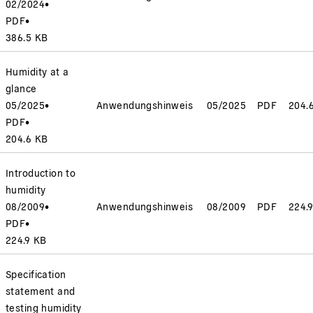
02/2024
•
PDF
•
386.5 KB
Humidity at a
glance
05/2025
•
Anwendungshinweis
05/2025
PDF
204.
PDF
•
204.6 KB
Introduction to
humidity
08/2009
•
Anwendungshinweis
08/2009
PDF
224.
PDF
•
224.9 KB
Specification
statement and
testing humidity