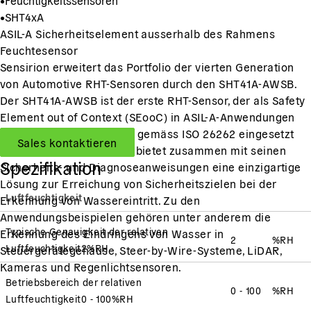
•
SHT4xA
ASIL-A Sicherheitselement ausserhalb des Rahmens
Feuchtesensor
Sensirion erweitert das Portfolio der vierten Generation
von Automotive RHT-Sensoren durch den SHT41A-AWSB.
Der SHT41A-AWSB ist der erste RHT-Sensor, der als Safety
Element out of Context (SEooC) in ASIL-A-Anwendungen
für funktionale Sicherheit gemäss ISO 26262 eingesetzt
Sales kontaktieren
werden kann. Der Sensor bietet zusammen mit seinen
Spezifikation
Sicherheits- und Diagnoseanweisungen eine einzigartige
Lösung zur Erreichung von Sicherheitszielen bei der
Luftfeuchtigkeit
Erkennung von Wassereintritt. Zu den
Anwendungsbeispielen gehören unter anderem die
Typische Genauigkeit der relativen
Erkennung des Eindringens von Wasser in
2
%RH
Luftfeuchtigkeit
2
%RH
Steuergerätegehäuse, Steer-by-Wire-Systeme, LiDAR,
Kameras und Regenlichtsensoren.
Betriebsbereich der relativen
0 - 100
%RH
Luftfeuchtigkeit
0 - 100
%RH