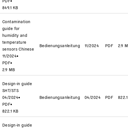
PDF
•
849.1 KB
Contamination
guide for
humidity and
temperature
Bedienungsanleitung
11/2024
PDF
2.9 
sensors Chinese
11/2024
•
PDF
•
2.9 MB
Design-in guide
SHT/STS
04/2024
•
Bedienungsanleitung
04/2024
PDF
822.
PDF
•
822.1 KB
Design-in guide