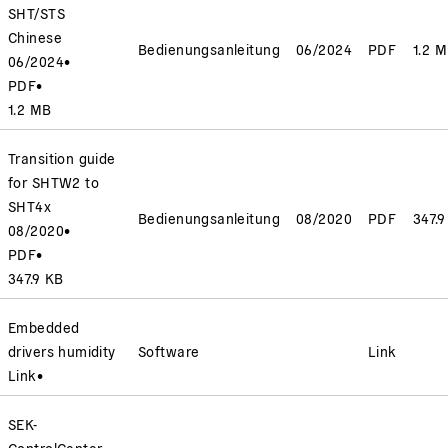
SHT/STS
Chinese
Bedienungsanleitung
06/2024
PDF
1.2 
06/2024
•
PDF
•
1.2 MB
Transition guide
for SHTW2 to
SHT4x
Bedienungsanleitung
08/2020
PDF
347.9
08/2020
•
PDF
•
347.9 KB
Embedded
drivers humidity
Software
Link
Link
•
SEK-
ControlCenter