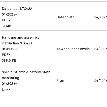
Datasheet STC42A
04/2026
•
Datenblatt
04/202
PDF
•
1.1 MB
Handling and assembly
instruction STC42A
04/2026
•
Anwendungshinweis
04/202
PDF
•
388.5 KB
Specialist article battery state
monitoring
Flyer
04/202
04/2026
•
Link
•