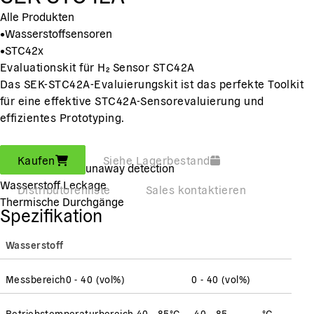
Alle Produkten
•
Wasserstoffsensoren
•
STC42x
Evaluationskit für H₂ Sensor STC42A
Das SEK-STC42A-Evaluierungskit ist das perfekte Toolkit
für eine effektive STC42A-Sensorevaluierung und
effizientes Prototyping.
Anwendung:
Kaufen
Siehe Lagerbestand
Battery thermal runaway detection
Wasserstoff Leckage
Distributorenliste
Sales kontaktieren
Thermische Durchgänge
Spezifikation
Wasserstoff
Messbereich
0 - 40 (vol%)
0 - 40 (vol%)
Betriebstemperaturbereich
-40 - 85
°C
-40 - 85
°C