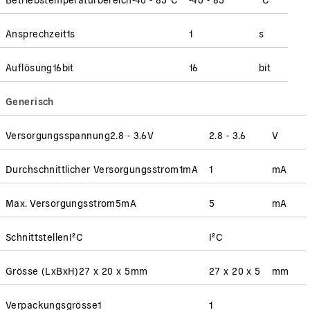
Ansprechzeit
1
s
1
s
Auflösung
16
bit
16
bit
Generisch
Versorgungsspannung
2.8 - 3.6
V
2.8 - 3.6
V
Durchschnittlicher Versorgungsstrom
1
mA
1
mA
Max. Versorgungsstrom
5
mA
5
mA
Schnittstellen
I²C
I²C
Grösse (LxBxH)
27 x 20 x 5
mm
27 x 20 x 5
mm
Verpackungsgrösse
1
1