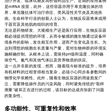
治疗开发、临床试验及高价值药品生产。近期的应用案例
是mRNA 疫苗，此外，这些容器亦用于单克隆抗体的培
养，单克隆抗体可治疗癌症、类风湿性关节炎及其他疾
病。生命科学行业的创新人士认为，生物反应器将来或用
于器官及其他肌肉组织的培育。
无论是药物研发、大规模生产还是医疗应用，生物反应器
都必须提供理想的环境，从而令敏感的微生物通过设备环
境条件的影响，发生相互作用，进而产生变化及生长。为
达到理想的细胞生长质量与产量，需对生物种群的环境实
施精确控制。从根本上说，需保持pH值和温度，同时确
保空气、氮气和其他气体以及营养物质的供应。
这一点并非新的发现，然而，随着现今标准的提升，培养
有机材料的过程变得相当复杂，必须小心同步各参数间的
物理化学依赖性。此外，随着生物反应器的用途愈发广
泛，需要降低操作员的污染风险，同时避免传统的“取样
测量”破坏正在进行的过程，该目标的达成亦加剧了问题
的复杂性。
多功能性、可重复性和效率