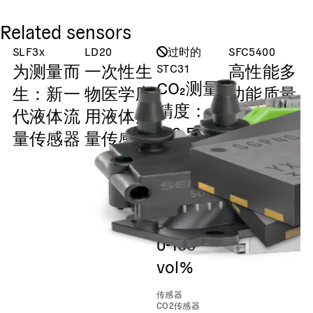
Related sensors
SLF3x
LD20
过时的
SFC5400
S
为测量而
一次性生
高性能多
STC31
CO₂测量
生：新一
物医学应
功能质量
精度：
代液体流
用液体流
流量控制
±(0.5
量传感器
量传感器
器
vol% +
3%
MV)；测
量范围：
0-100
vol%
传感器
CO2传感器