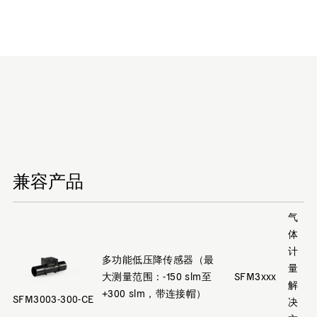
兼容产品
气
体
计
多功能低压降传感器（最
量
大测量范围：-150 slm至
SFM3xxx
解
+300 slm，带连接帽）
SFM3003-300-CE
决