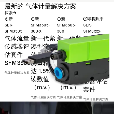
最新的 气体计量解决方案
探索
新
新
新
即将到来
SEK-
SFM3505-
SFM3505-
SEK-
S
SFM3505
300-X
300
SFM3xxx-
气体流量
新一代紧
新一代紧
AW/D
Evaluation
传感器评
凑型流量
凑型流量
Kit (Gen. 2)
估套件
传感器，
传感器，
SFM3xxx-
SFM3505
测量精度
测量精度
AW/D气
达 1.5%
达 2.3%
体流量传
气体计量解决方案
气
读数值
读数值
感器评估
（m.v.）
（m.v.）
套件
气体计量解决方案
气体计量解决方案
气体计量解决方案