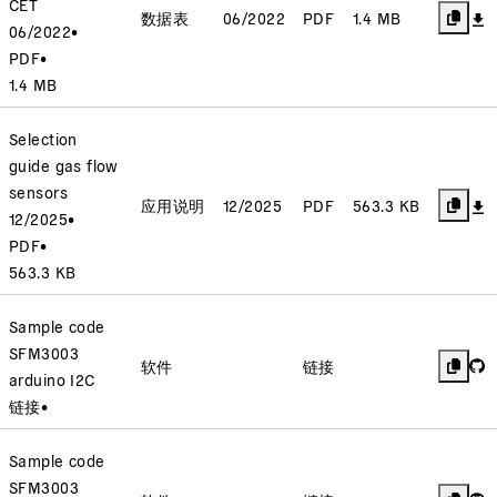
CET
数据表
06/2022
PDF
1.4 MB
06/2022
•
PDF
•
1.4 MB
Selection
guide gas flow
sensors
应用说明
12/2025
PDF
563.3 KB
12/2025
•
PDF
•
563.3 KB
Sample code
SFM3003
软件
链接
arduino I2C
链接
•
Sample code
SFM3003