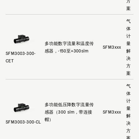
方
案
气
体
计
多功能数字流量和温度传
量
SFM3xxx
感器，-150至+300slm
解
SFM3003-300-
决
CET
方
案
气
体
计
多功能低压降数字流量传
量
感器（300 slm，带连接
SFM3xxx
解
帽）
SFM3003-300-CL
决
方
案